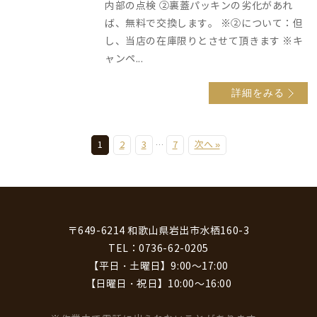
内部の点検 ②裏蓋パッキンの劣化があれ
ば、無料で交換します。 ※②について：但
し、当店の在庫限りとさせて頂きます ※キ
ャンペ...
詳細をみる
1
2
3
7
次へ »
…
〒649-6214 和歌山県岩出市水栖160-3
TEL：0736-62-0205
【平日・土曜日】9:00～17:00
【日曜日・祝日】10:00～16:00